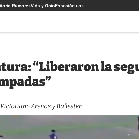
torial
Rumores
Vida y Ocio
Espectáculos
tura: “Liberaron la seg
ompadas”
 Victoriano Arenas y Ballester.