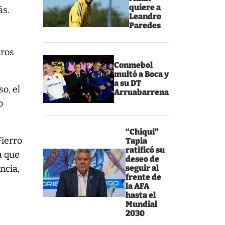
quiere a
ás.
Leandro
Paredes
eros
Conmebol
multó a Boca y
a su DT
o, el
Arruabarrena
o
“Chiqui”
Fierro
Tapia
ratificó su
a que
deseo de
ncia,
seguir al
frente de
la AFA
hasta el
Mundial
2030