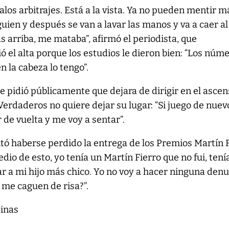
los arbitrajes. Está a la vista. Ya no pueden mentir m
guien y después se van a lavar las manos y va a caer al
s arriba, me mataba”, afirmó el periodista, que
 el alta porque los estudios le dieron bien: “Los núm
n la cabeza lo tengo”.
le pidió públicamente que dejara de dirigir en el ascens
erdaderos no quiere dejar su lugar: “Si juego de nuev
r de vuelta y me voy a sentar”.
tó haberse perdido la entrega de los Premios Martín 
dio de esto, yo tenía un Martín Fierro que no fui, tení
ar a mi hijo más chico. Yo no voy a hacer ninguna denu
 me caguen de risa?”.
tinas