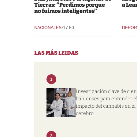
Tierras: “Perdimos porque
a Lea
no fuimos inteligentes”
-
NACIONALES
17:50
DEPOR
LAS MÁS LEIDAS
1
Investigación clave de cien
bahienses para entender e
impacto del cannabis en el
cerebro
3