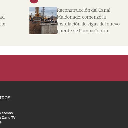
Reconstrucción del Canal
dad
Maldonado: comenzó la
dor
instalación de vigas del nuevo
puente de Pampa Central
TROS
s somos
a Cano TV
s