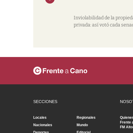
Inviolabilidad de la propie
privada: así votó cada sena
SECCIONES
NOSO
Locales
Regionales
Quiene
Frente 
Nacionales
Mundo
FM Alto
Deportes
Editorial