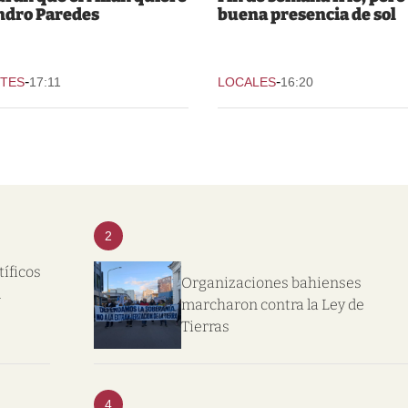
ndro Paredes
buena presencia de sol
-
-
TES
17:11
LOCALES
16:20
2
tíficos
Organizaciones bahienses
l
marcharon contra la Ley de
Tierras
4