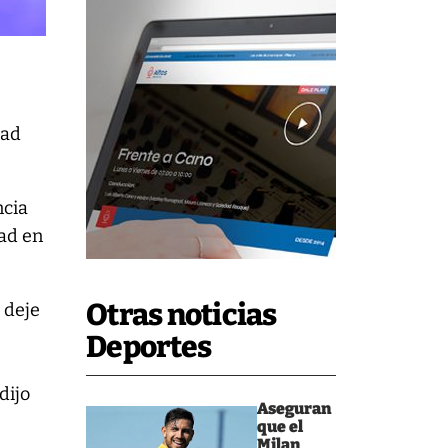
dad
ncia
dad en
Otras noticias
 deje
Deportes
,
dijo
Aseguran
que el
Milan