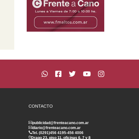
CONTACTO
publicidad@frenteacano.com.ar
diario@frenteacano.com.ar
Tel. (0291)
456 4195
-
456 4006
Drago 23, piso 11, oficinas 6, 7 y 8