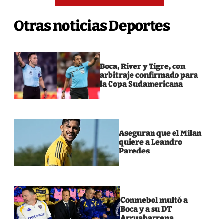
Otras noticias Deportes
Boca, River y Tigre, con
arbitraje confirmado para
la Copa Sudamericana
Aseguran que el Milan
quiere a Leandro
Paredes
Conmebol multó a
Boca y a su DT
Arruabarrena