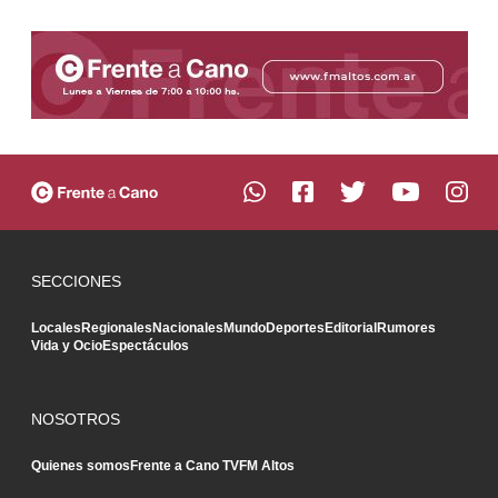
SECCIONES
Locales
Regionales
Nacionales
Mundo
Deportes
Editorial
Rumores
Vida y Ocio
Espectáculos
NOSOTROS
Quienes somos
Frente a Cano TV
FM Altos