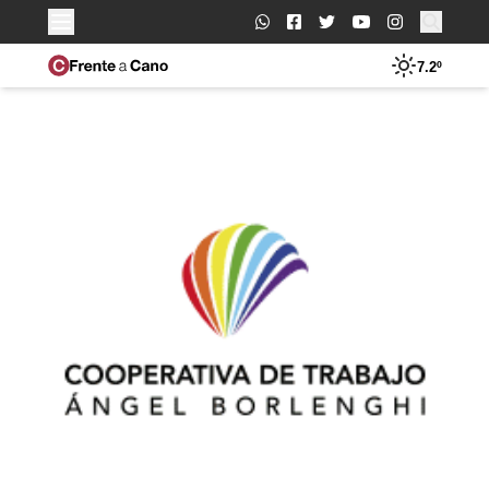
Buscar:
7.2º