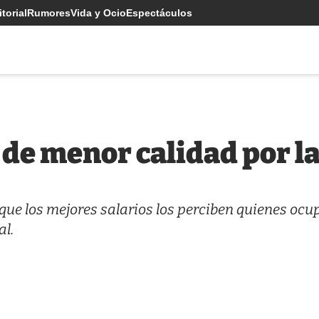
torial
Rumores
Vida y Ocio
Espectáculos
 de menor calidad por l
 que los mejores salarios los perciben quienes oc
al.