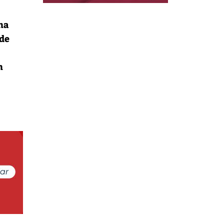
una
 de
n