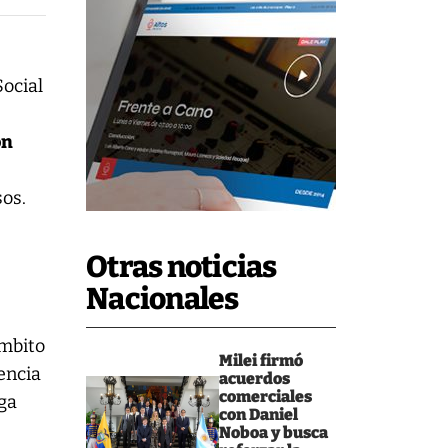
ocial
ón
sos.
Otras noticias
Nacionales
ámbito
Milei firmó
encia
acuerdos
comerciales
nga
con Daniel
Noboa y busca