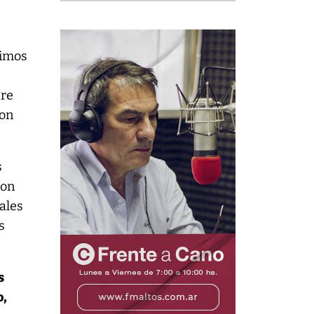
timos
tre
ron
s
ron
ales
s
s
o,