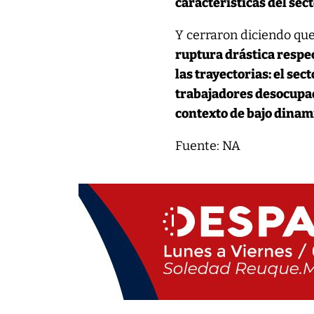
características del se
Y cerraron diciendo qu
ruptura drástica respec
las trayectorias: el se
trabajadores desocupad
contexto de bajo dinam
Fuente: NA