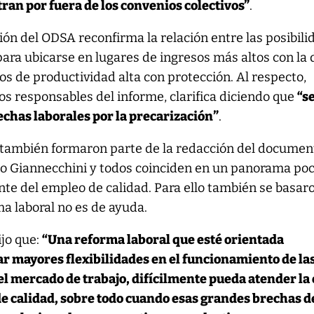
ran por fuera de los convenios colectivos”
.
ión del ODSA reconfirma la relación entre las posibil
ara ubicarse en lugares de ingresos más altos con la 
ios de productividad alta con protección. Al respecto,
os responsables del informe, clarifica diciendo que
“s
echas laborales por la precarización”
.
s también formaron parte de la redacción del documen
ejo Giannecchini y todos coinciden en un panorama po
nte del empleo de calidad. Para ello también se basar
ma laboral no es de ayuda.
ijo que:
“Una reforma laboral que esté orientada
 mayores flexibilidades en el funcionamiento de la
el mercado de trabajo, difícilmente pueda atender la 
de calidad, sobre todo cuando esas grandes brechas d