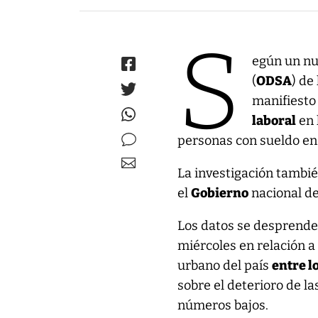
S
egún un nu
(
ODSA
) de
manifiesto
laboral
en 
personas con sueldo en 
La investigación tambi
el
Gobierno
nacional de
Los datos se desprenden
miércoles en relación a
urbano del país
entre l
sobre el deterioro de 
números bajos.