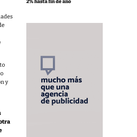
2% hasta fin de año
idades
de
e
to
co
on y
s
otra
e