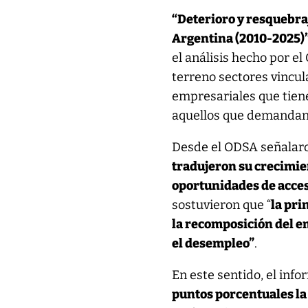
“Deterioro y resquebraj
Argentina (2010-2025)
el análisis hecho por e
terreno sectores vincula
empresariales que tiene
aquellos que demandan
Desde el ODSA señalar
tradujeron su crecimien
oportunidades de acce
sostuvieron que “
la pri
la recomposición del em
el desempleo”
.
En este sentido, el inf
puntos porcentuales la