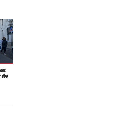
es
 de