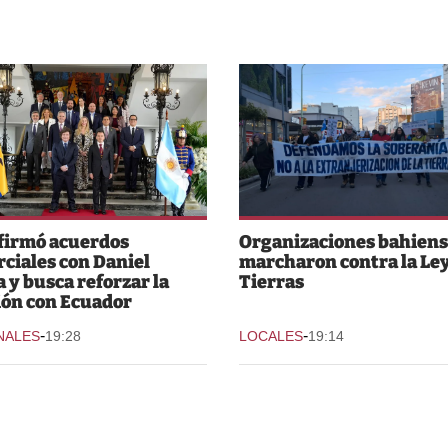
 firmó acuerdos
Organizaciones bahiens
ciales con Daniel
marcharon contra la Ley
 y busca reforzar la
Tierras
ión con Ecuador
-
-
NALES
19:28
LOCALES
19:14