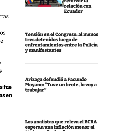
reforzar la
relación con
Ecuador
tras
ios
Tensión en el Congreso: al menos
tres detenidos luego de
re
enfrentamientos entre la Policía
y manifestantes
o
s
Arizaga defendió a Facundo
Moyano: “Tuve un brote, lo voy a
s fue
trabajar”
as en
Los analistas que releva el BCRA
esperan una inflación menor al