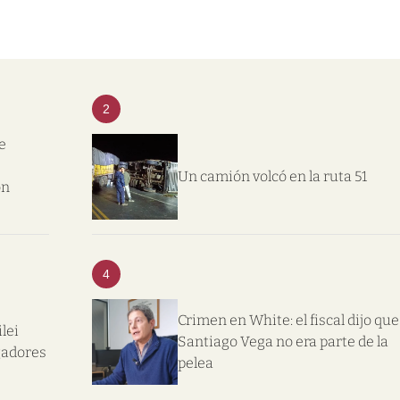
2
e
Un camión volcó en la ruta 51
on
4
Crimen en White: el fiscal dijo que
lei
Santiago Vega no era parte de la
gadores
pelea