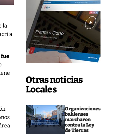
 la
cri a
 fue
o
iene
Otras noticias
Locales
ión
Organizaciones
bahienses
enos
marcharon
contra la Ley
área
de Tierras