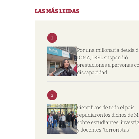
LAS MÁS LEIDAS
1
Por una millonaria deuda d
IOMA, IREL suspendió
prestaciones a personas c
discapacidad
3
Científicos de todo el país
repudiaron los dichos de Mi
sobre estudiantes, investi
y docentes “terroristas”