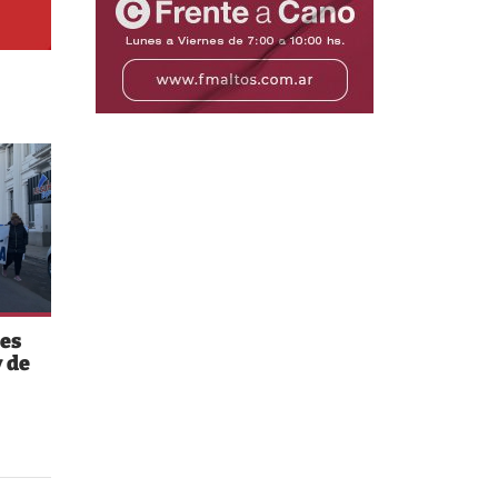
es
 de