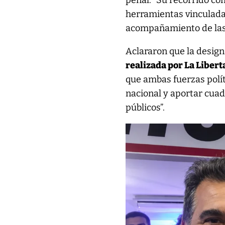
penal. “Su recorrido co
herramientas vinculadas 
acompañamiento de las 
Aclararon que la design
realizada por La Liber
que ambas fuerzas polít
nacional y aportar cua
públicos”.