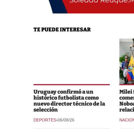
TE PUEDE INTERESAR
Uruguay confirmó a un
Milei
histórico futbolista como
comer
nuevo director técnico de la
Noboa
selección
relac
-
DEPORTES
06/08/26
NACIO