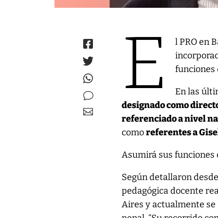
E
l PRO en B
incorporac
funciones 
En las últ
designado como direct
referenciado a nivel na
como
referentes a Gise
Asumirá sus funciones d
Según detallaron desde 
pedagógica docente rea
Aires y actualmente se