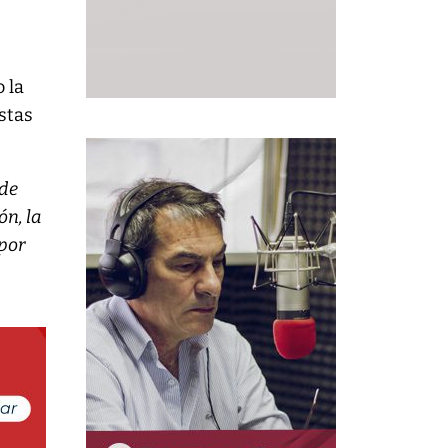
 la
stas
 de
ón, la
 por