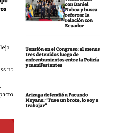
upo
con Daniel
ros
Noboa y busca
reforzar la
relación con
Ecuador
leja
Tensión en el Congreso: al menos
tres detenidos luego de
enfrentamientos entre la Policía
y manifestantes
ass no
.
mpacto
Arizaga defendió a Facundo
Moyano: “Tuve un brote, lo voy a
trabajar”