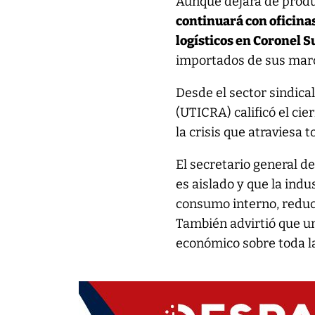
Aunque dejará de produc
continuará con oficina
logísticos en Coronel S
importados de sus marca
Desde el sector sindical
(UTICRA) calificó el ci
la crisis que atraviesa t
El secretario general d
es aislado y que la ind
consumo interno, reducc
También advirtió que un
económico sobre toda l