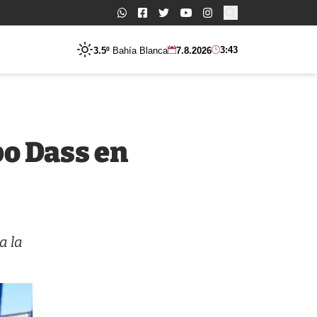
Buscar:
3:43
3.5º
Bahía Blanca
7.8.2026
po Dass en
a la