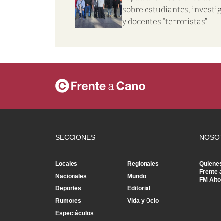
sobre estudiantes, investi
y docentes “terroristas”
SECCIONES
NOSO
Locales
Regionales
Quiene
Frente 
Nacionales
Mundo
FM Alto
Deportes
Editorial
Rumores
Vida y Ocio
Espectáculos