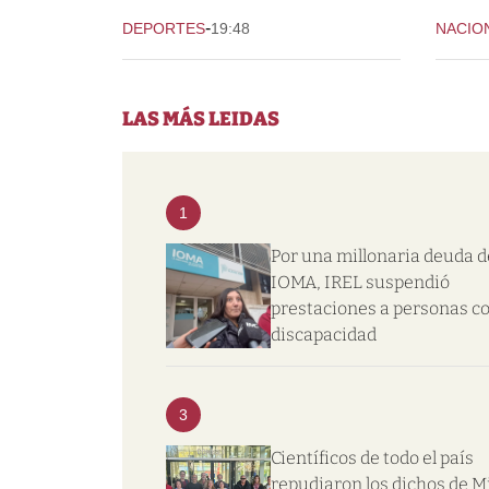
-
DEPORTES
19:48
NACIO
LAS MÁS LEIDAS
1
Por una millonaria deuda d
IOMA, IREL suspendió
prestaciones a personas c
discapacidad
3
Científicos de todo el país
repudiaron los dichos de Mi