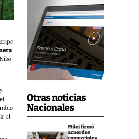
Grupo
anera
 Nike
e
Otras noticias
el
Nacionales
cambio
r el
Milei firmó
acuerdos
comerciales