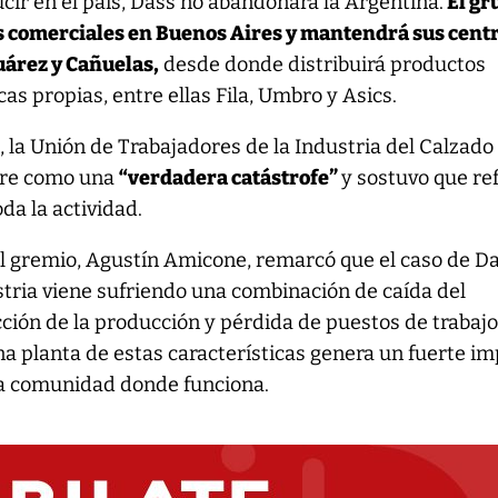
ir en el país, Dass no abandonará la Argentina.
El gr
s comerciales en Buenos Aires y mantendrá sus cent
uárez y Cañuelas,
desde donde distribuirá productos
s propias, entre ellas Fila, Umbro y Asics.
, la Unión de Trabajadores de la Industria del Calzado
erre como una
“verdadera catástrofe”
y sostuvo que ref
oda la actividad.
el gremio, Agustín Amicone, remarcó que el caso de D
ustria viene sufriendo una combinación de caída del
ión de la producción y pérdida de puestos de trabajo
a planta de estas características genera un fuerte i
a comunidad donde funciona.