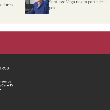
Santiago Vega no era parte de la
gadores
pelea
TROS
s somos
a Cano TV
s