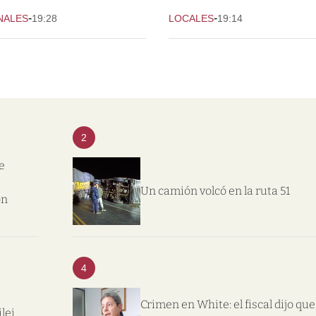
-
-
NALES
19:28
LOCALES
19:14
2
e
Un camión volcó en la ruta 51
on
4
Crimen en White: el fiscal dijo que
lei