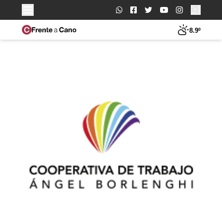
Buscar:
8.9º