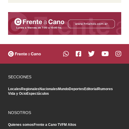
SECCIONES
Locales
Regionales
Nacionales
Mundo
Deportes
Editorial
Rumores
Vida y Ocio
Espectáculos
NOSOTROS
Quienes somos
Frente a Cano TV
FM Altos