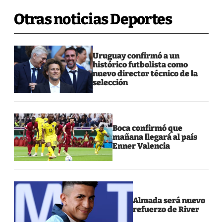
Otras noticias Deportes
Uruguay confirmó a un
histórico futbolista como
nuevo director técnico de la
selección
Boca confirmó que
mañana llegará al país
Enner Valencia
Almada será nuevo
refuerzo de River