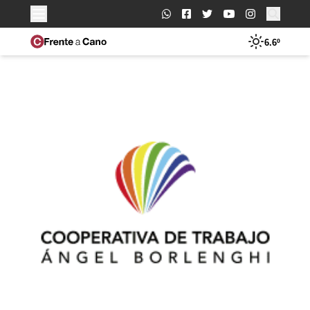
Buscar:
6.6º