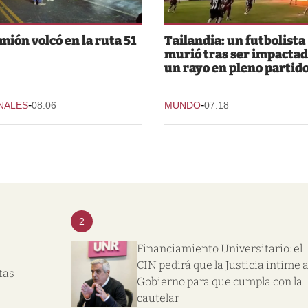
mión volcó en la ruta 51
Tailandia: un futbolista
murió tras ser impactad
un rayo en pleno partid
-
-
NALES
08:06
MUNDO
07:18
2
Financiamiento Universitario: el
CIN pedirá que la Justicia intime a
tas
Gobierno para que cumpla con la
cautelar