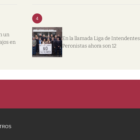
4
n un
En la llamada Liga de Intendentes
ajos en
Peronistas ahora son 12
TROS