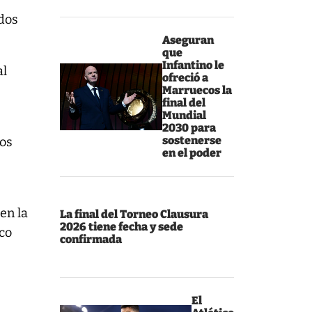
(dos
Aseguran
que
Infantino le
al
ofreció a
Marruecos la
final del
Mundial
2030 para
sostenerse
los
en el poder
en la
La final del Torneo Clausura
2026 tiene fecha y sede
ico
confirmada
El