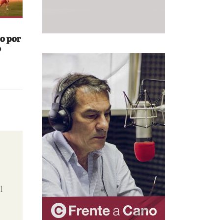
o por
o
l