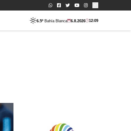
Buscar:
12:09
6.5º
Bahía Blanca
6.8.2026