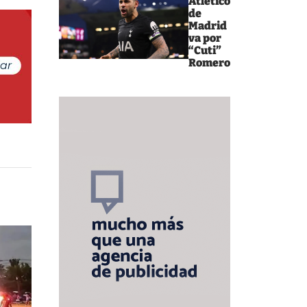
Atlético
de
Madrid
va por
“Cuti”
Romero