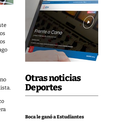
ste
los
dos
ago
Otras noticias
 no
Deportes
ista.
zo
era
Boca le ganó a Estudiantes