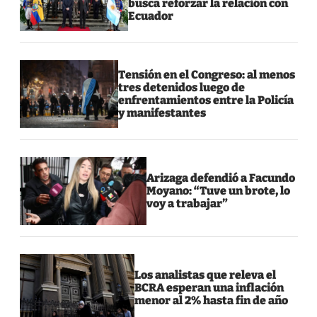
busca reforzar la relación con
Ecuador
Tensión en el Congreso: al menos
tres detenidos luego de
enfrentamientos entre la Policía
y manifestantes
Arizaga defendió a Facundo
Moyano: “Tuve un brote, lo
voy a trabajar”
Los analistas que releva el
BCRA esperan una inflación
menor al 2% hasta fin de año