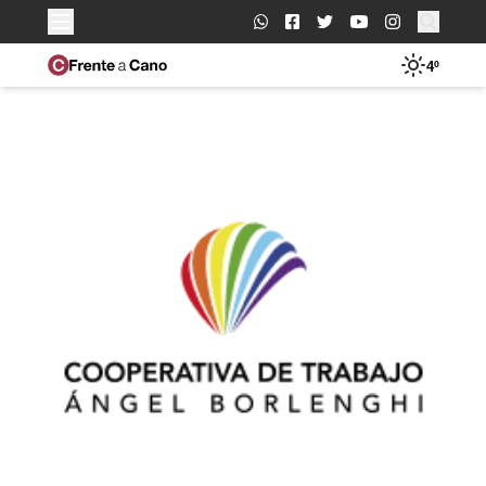
Buscar:
4º