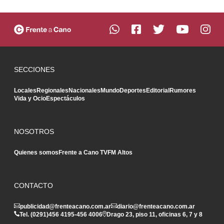
SECCIONES
Locales
Regionales
Nacionales
Mundo
Deportes
Editorial
Rumores
Vida y Ocio
Espectáculos
NOSOTROS
Quienes somos
Frente a Cano TV
FM Altos
CONTACTO
publicidad@frenteacano.com.ar
diario@frenteacano.com.ar
Tel. (0291)
456 4195
-
456 4006
Drago 23, piso 11, oficinas 6, 7 y 8