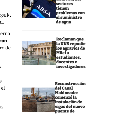
sectores
tienen
problemas con
ugada
el suministro
n.
de agua
terna
Reclaman que
aron
la UNS repudie
ro de
los agravios de
Milei a
estudiantes,
docentes e
s
investigadores
s
Reconstrucción
 el
del Canal
Maldonado:
comenzó la
instalación de
os
vigas del nuevo
puente de