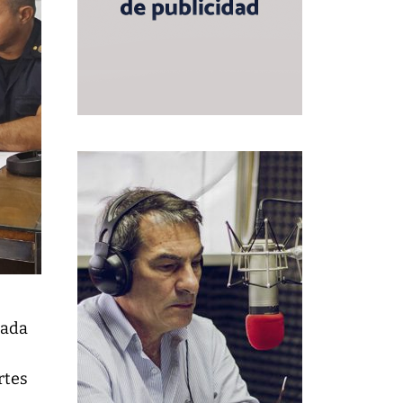
hada
rtes