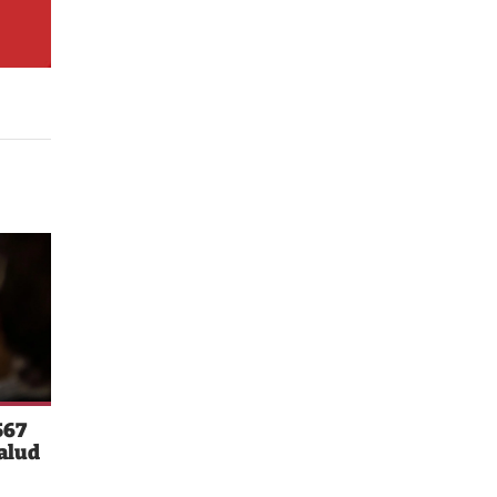
567
salud