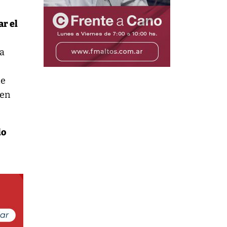
ar el
la
de
nen
lo