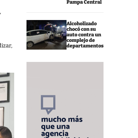
Pampa Central
y
Alcoholizado
chocó con su
auto contra un
complejo de
izar,
departamentos