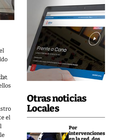
el
ldo
che
llos
Otras noticias
Locales
stro
te el
l
Por
intervenciones
le
en la red, dos