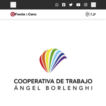
Buscar:
7.2º