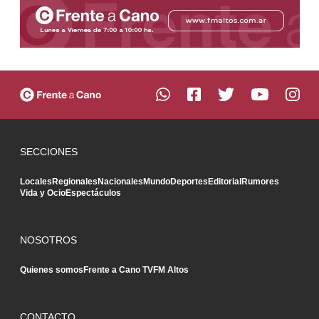
SECCIONES
Locales
Regionales
Nacionales
Mundo
Deportes
Editorial
Rumores
Vida y Ocio
Espectáculos
NOSOTROS
Quienes somos
Frente a Cano TV
FM Altos
CONTACTO