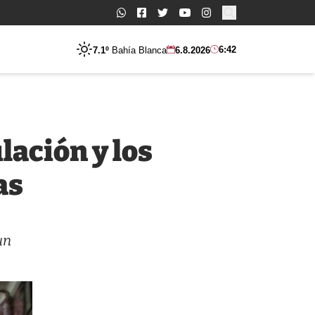
Buscar:
6:42
7.1º
Bahía Blanca
6.8.2026
lación y los
as
un