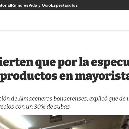
torial
Rumores
Vida y Ocio
Espectáculos
rten que por la especu
 productos en mayorist
ación de Almaceneros bonaerenses, explicó que de 
 precios con un 30% de subas