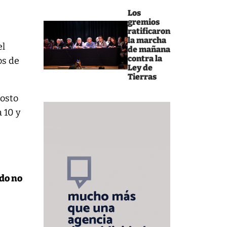
Los
gremios
ratificaron
la marcha
el
de mañana
contra la
os de
Ley de
Tierras
costo
a 10 y
do no