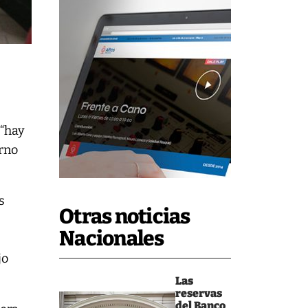
 “hay
erno
s
Otras noticias
Nacionales
jo
Las
reservas
del Banco