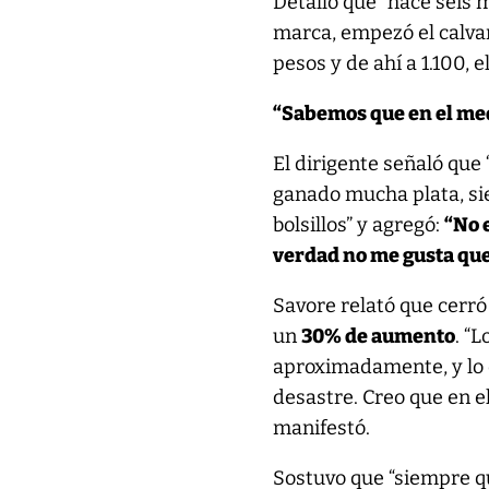
Detalló que “hace seis
marca, empezó el calva
pesos y de ahí a 1.100, 
“Sabemos que en el me
El dirigente señaló que
ganado mucha plata, sie
bolsillos” y agregó:
“No 
verdad no me gusta que
Savore relató que cerró
un
30% de aumento
. “
aproximadamente, y lo 
desastre. Creo que en e
manifestó.
Sostuvo que “siempre q