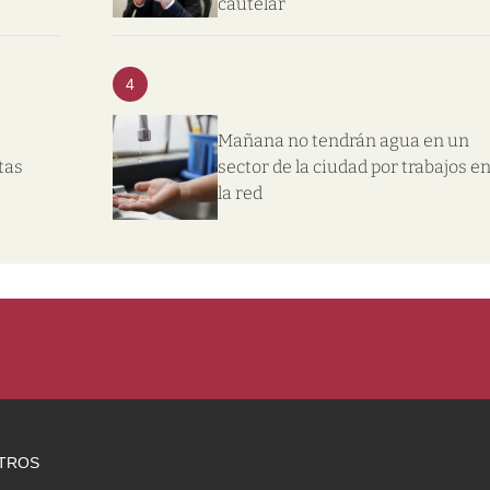
cautelar
4
Mañana no tendrán agua en un
tas
sector de la ciudad por trabajos e
la red
TROS