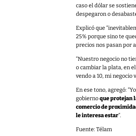
caso el dólar se sostie
despegaron o desabaste
Explicó que “inevitable
25% porque sino te qued
precios nos pasan por ar
“Nuestro negocio no ti
o cambiar la plata, en e
vendo a 10, mi negocio 
En ese tono, agregó: “Y
gobierno
que protejan l
comercio de proximidad
le interesa estar
“.
Fuente: Télam