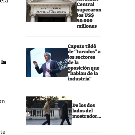
mera
Central
0
superaron
los US$
50.000
millones
Caputo tildó
de “tarados” a
los sectores
 la
de la
oposición que
“hablan de la
industria”
un
De los dos
lados del
mostrador…
ste