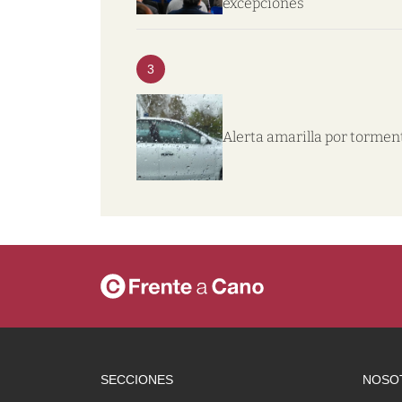
excepciones
3
Alerta amarilla por tormen
SECCIONES
NOSO