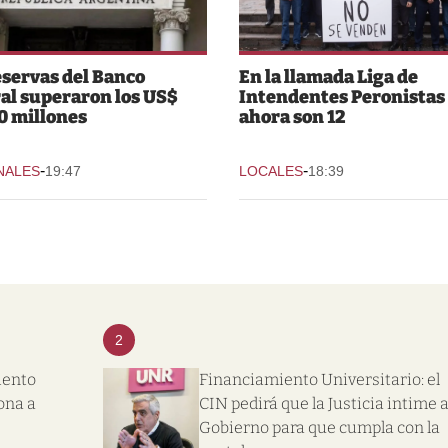
eservas del Banco
En la llamada Liga de
al superaron los US$
Intendentes Peronistas
0 millones
ahora son 12
-
-
NALES
19:47
LOCALES
18:39
2
iento
Financiamiento Universitario: el
ona a
CIN pedirá que la Justicia intime a
Gobierno para que cumpla con la