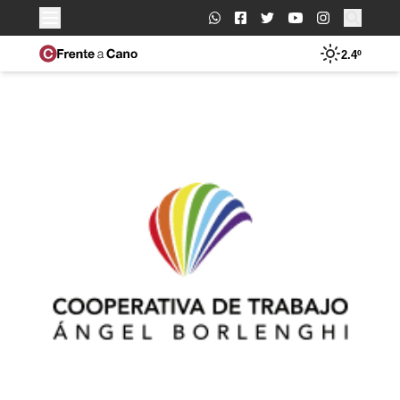
Buscar:
2.4º