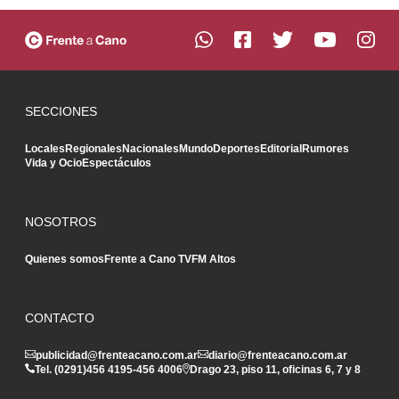
SECCIONES
Locales
Regionales
Nacionales
Mundo
Deportes
Editorial
Rumores
Vida y Ocio
Espectáculos
NOSOTROS
Quienes somos
Frente a Cano TV
FM Altos
CONTACTO
publicidad@frenteacano.com.ar
diario@frenteacano.com.ar
Tel. (0291)
456 4195
-
456 4006
Drago 23, piso 11, oficinas 6, 7 y 8