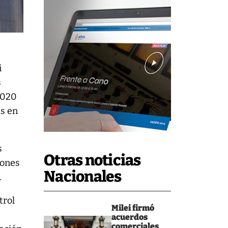
i
s
2020
es en
s
Otras noticias
iones
Nacionales
.
trol
Milei firmó
acuerdos
comerciales