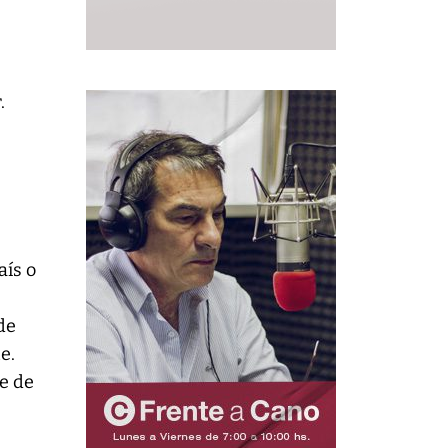
.
aís o
de
e.
re de