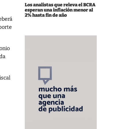
Los analistas que releva el BCRA
esperan una inflación menor al
2% hasta fin de año
deberá
porte
monio
ada
iscal