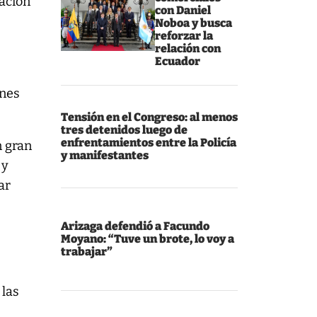
mación
con Daniel
Noboa y busca
reforzar la
relación con
Ecuador
ones
Tensión en el Congreso: al menos
tres detenidos luego de
enfrentamientos entre la Policía
n gran
y manifestantes
 y
ar
Arizaga defendió a Facundo
Moyano: “Tuve un brote, lo voy a
trabajar”
 las