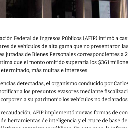
ación Federal de Ingresos Públicos (AFIP) intimó a cas
lares de vehículos de alta gama que no presentaron la
es juradas de Bienes Personales correspondientes a 
estima que el monto omitido superaría los $361 millon
eterminado, más multas e intereses.
stencias detectadas, el organismo conducido por Carlo
otificar a los presuntos evasores mediante fiscalizac
ncorporen a su patrimonio los vehículos no declarados
la recaudación, AFIP implementó nuevas formas de con
e herramientas de inteligencia y el cruce de base de