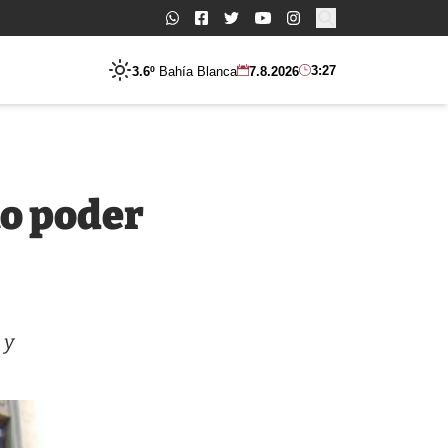
Buscar:
3:27
3.6º
Bahía Blanca
7.8.2026
to poder
 y