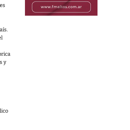
res
aís.
el
brica
s y
lico