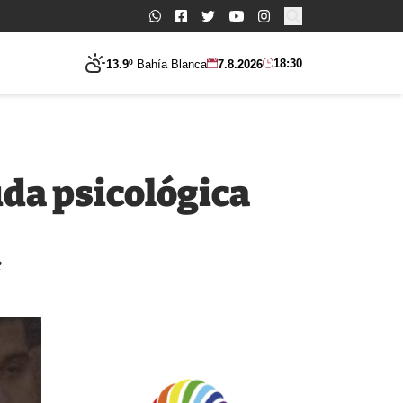
Buscar:
18:30
13.9º
Bahía Blanca
7.8.2026
uda psicológica
e