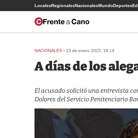
Locales
Regionales
Nacionales
Mundo
Deportes
Edi
-
NACIONALES
23 de enero 2023, 18:14
A días de los ale
El acusado solicitó una entrevista co
Dolores del Servicio Penitenciario B