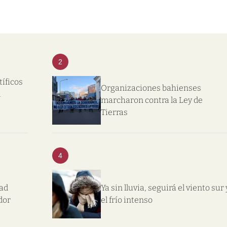
2
tíficos
Organizaciones bahienses
l
marcharon contra la Ley de
Tierras
4
dad
Ya sin lluvia, seguirá el viento sur 
dor
el frío intenso