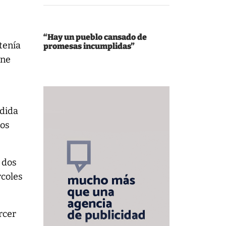
“Hay un pueblo cansado de
tenía
promesas incumplidas”
ene
edida
mos
 dos
rcoles
rcer