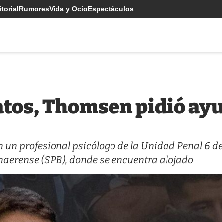
torial
Rumores
Vida y Ocio
Espectáculos
gatos, Thomsen pidió ay
n un profesional psicólogo de la Unidad Penal 6 d
onaerense (SPB), donde se encuentra alojado