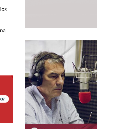
los
ana