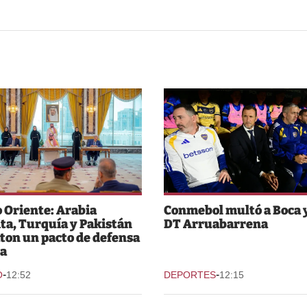
 Oriente: Arabia
Conmebol multó a Boca y
ta, Turquía y Pakistán
DT Arruabarrena
ton un pacto de defensa
a
-
-
O
12:52
DEPORTES
12:15