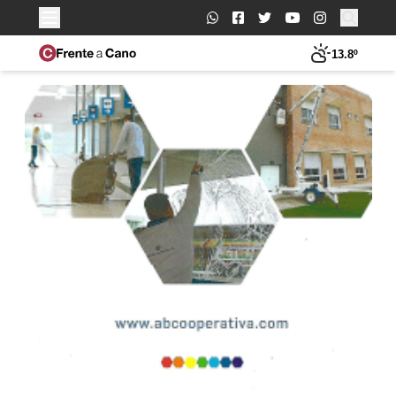
Buscar:
13.8º