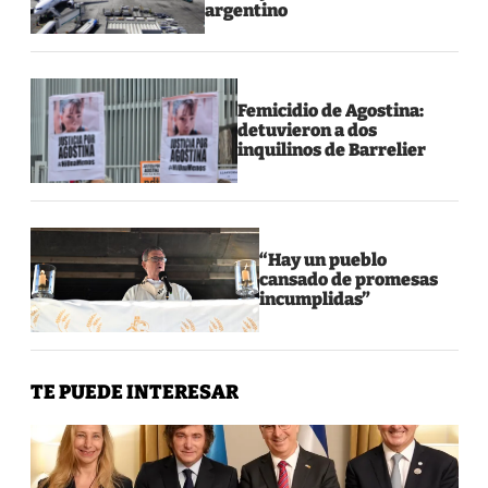
argentino
Femicidio de Agostina:
detuvieron a dos
inquilinos de Barrelier
“Hay un pueblo
cansado de promesas
incumplidas”
TE PUEDE INTERESAR