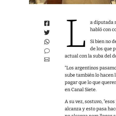
L
a diputada 
habló con co
Si bien no d
de los que p
actual con la suba del d
“Los argentinos pasamo
sube también lo hacen 
pagar que lo que quere
en Canal Siete.
A su vez, sostuvo, “eso
alcanza y esto pasa hac