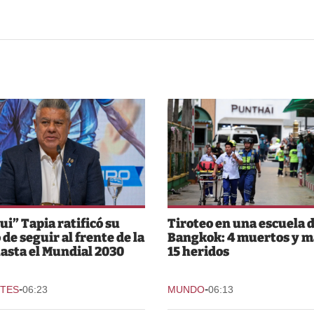
ui” Tapia ratificó su
Tiroteo en una escuela 
 de seguir al frente de la
Bangkok: 4 muertos y m
asta el Mundial 2030
15 heridos
-
-
TES
06:23
MUNDO
06:13