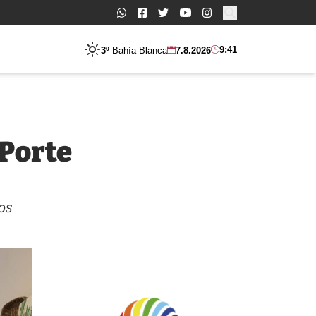
Buscar:
9:41
3º
Bahía Blanca
7.8.2026
 Porte
os