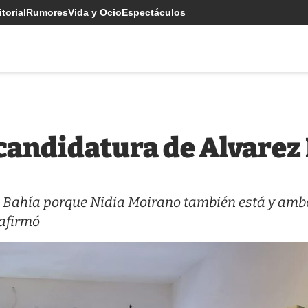
torial
Rumores
Vida y Ocio
Espectáculos
ecandidatura de Alvarez
 Bahía porque Nidia Moirano también está y amb
 afirmó