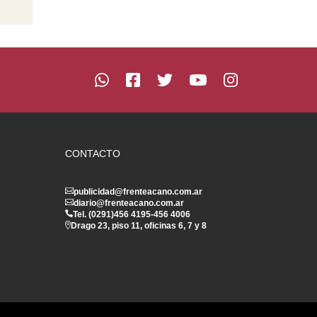
CONTACTO
publicidad@frenteacano.com.ar
diario@frenteacano.com.ar
Tel. (0291)
456 4195
-
456 4006
Drago 23, piso 11, oficinas 6, 7 y 8