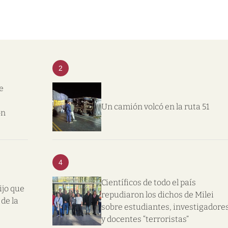
2
e
Un camión volcó en la ruta 51
on
4
Científicos de todo el país
ijo que
repudiaron los dichos de Milei
de la
sobre estudiantes, investigadore
y docentes “terroristas”