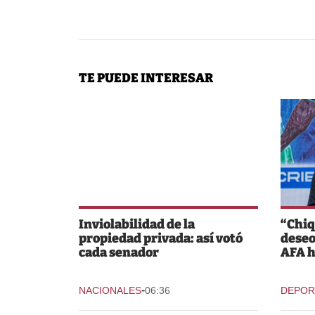
TE PUEDE INTERESAR
Inviolabilidad de la
“Chiq
propiedad privada: así votó
deseo
cada senador
AFA h
-
NACIONALES
06:36
DEPOR