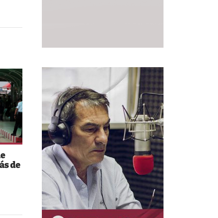
de
ás de