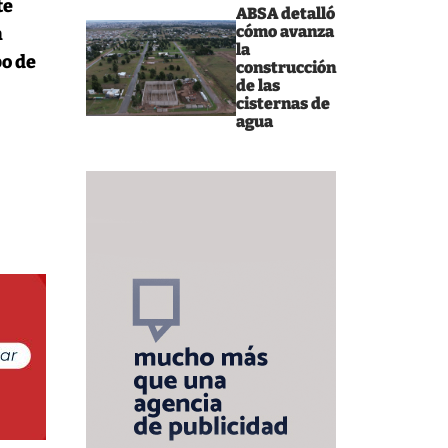
te
ABSA detalló
cómo avanza
n
la
po de
construcción
de las
cisternas de
agua
y