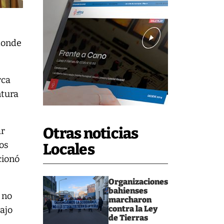
donde
rca
ntura
Otras noticias
ar
os
Locales
cionó
Organizaciones
bahienses
 no
marcharon
contra la Ley
bajo
de Tierras