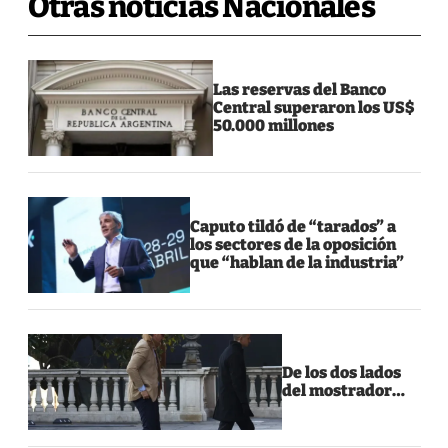
Otras noticias Nacionales
Las reservas del Banco
Central superaron los US$
50.000 millones
Caputo tildó de “tarados” a
los sectores de la oposición
que “hablan de la industria”
De los dos lados
del mostrador…