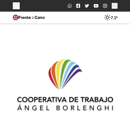
Buscar:
7.1º