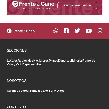
SECCIONES
Locales
Regionales
Nacionales
Mundo
Deportes
Editorial
Rumores
Vida y Ocio
Espectáculos
NOSOTROS
Quienes somos
Frente a Cano TV
FM Altos
CONTACTO