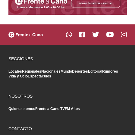
SECCIONES
Locales
Regionales
Nacionales
Mundo
Deportes
Editorial
Rumores
Vida y Ocio
Espectáculos
NOSOTROS
Quienes somos
Frente a Cano TV
FM Altos
CONTACTO