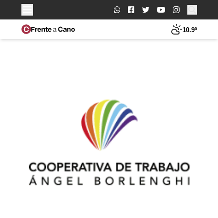
Buscar:
10.9º