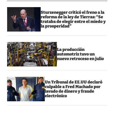
Sturzenegger criticó el freno a la
reforma de la ley de Tierras: “Se
trataba de elegir entre el miedo y
la prosperidad”
La producción
automotriz tuvo un
nuevo retroceso en julio
Un Tribunal de EE.UU declaró
culpable a Fred Machado por
lavado de dinero y fraude
electrónico