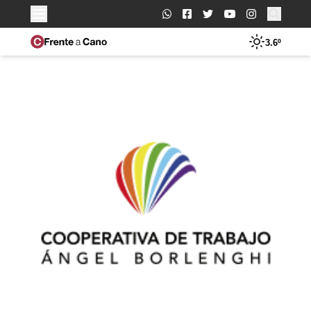
Buscar:
3.6º