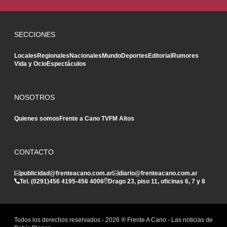
SECCIONES
Locales
Regionales
Nacionales
Mundo
Deportes
Editorial
Rumores
Vida y Ocio
Espectáculos
NOSOTROS
Quienes somos
Frente a Cano TV
FM Altos
CONTACTO
publicidad@frenteacano.com.ar
diario@frenteacano.com.ar
Tel. (0291)
456 4195
-
456 4006
Drago 23, piso 11, oficinas 6, 7 y 8
Todos los derechos reservados -
2026
® Frente A Cano - Las noticias de