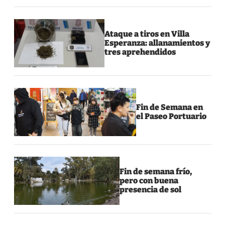
Ataque a tiros en Villa
Esperanza: allanamientos y
tres aprehendidos
Fin de Semana en
el Paseo Portuario
Fin de semana frío,
pero con buena
presencia de sol