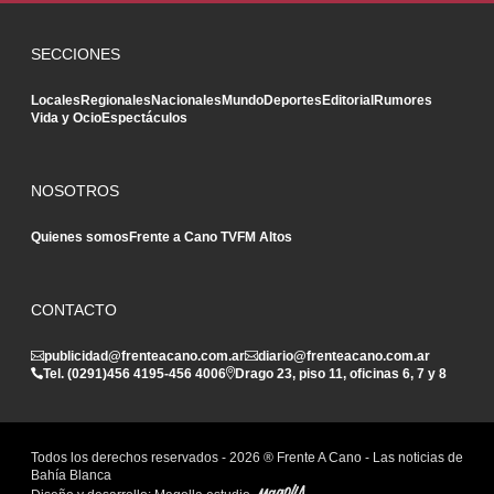
SECCIONES
Locales
Regionales
Nacionales
Mundo
Deportes
Editorial
Rumores
Vida y Ocio
Espectáculos
NOSOTROS
Quienes somos
Frente a Cano TV
FM Altos
CONTACTO
publicidad@frenteacano.com.ar
diario@frenteacano.com.ar
Tel. (0291)
456 4195
-
456 4006
Drago 23, piso 11, oficinas 6, 7 y 8
Todos los derechos reservados -
2026
® Frente A Cano - Las noticias de
Bahía Blanca