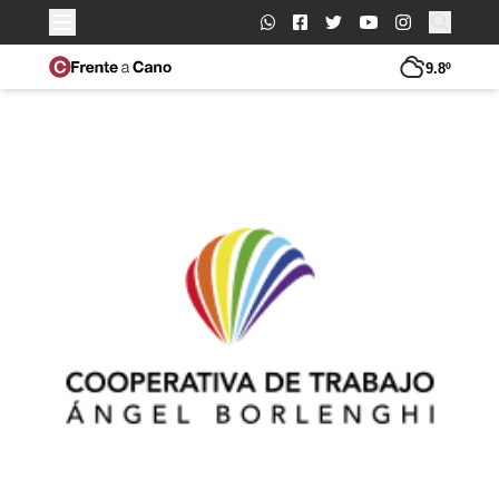
Buscar:
9.8º