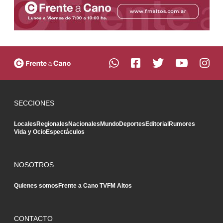
SECCIONES
Locales
Regionales
Nacionales
Mundo
Deportes
Editorial
Rumores
Vida y Ocio
Espectáculos
NOSOTROS
Quienes somos
Frente a Cano TV
FM Altos
CONTACTO