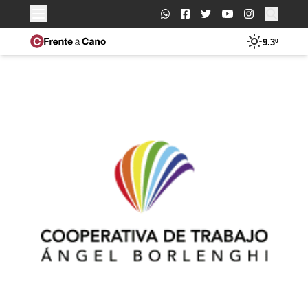
Buscar:
9.3º