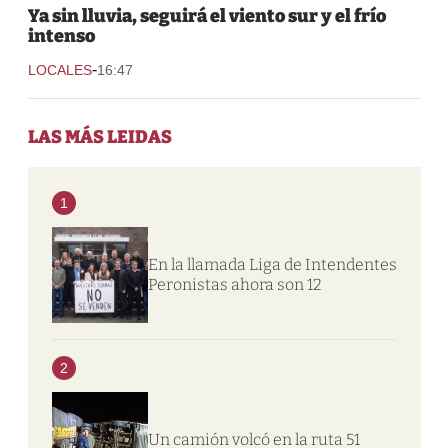
Ya sin lluvia, seguirá el viento sur y el frío
intenso
-
LOCALES
16:47
LAS MÁS LEIDAS
1
En la llamada Liga de Intendentes
Peronistas ahora son 12
2
Un camión volcó en la ruta 51