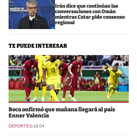
Irán dice que continúan las
conversaciones con Omán
mientras Catar pide consenso
regional
TE PUEDE INTERESAR
Boca onfirmó que mañana llegará al país
Enner Valencia
-
DEPORTES
18:04