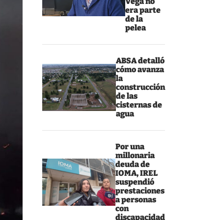
Vega no
era parte
de la
pelea
ABSA detalló
cómo avanza
la
construcción
de las
cisternas de
agua
Por una
millonaria
deuda de
IOMA, IREL
suspendió
prestaciones
a personas
con
discapacidad