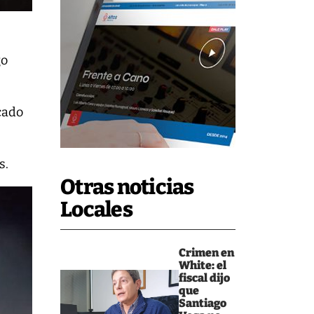
go
cado
s.
Otras noticias
Locales
Crimen en
White: el
fiscal dijo
que
Santiago