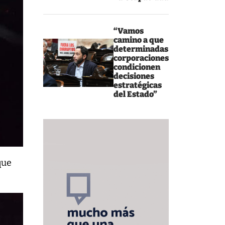
“Vamos
camino a que
determinadas
corporaciones
condicionen
decisiones
estratégicas
del Estado”
que