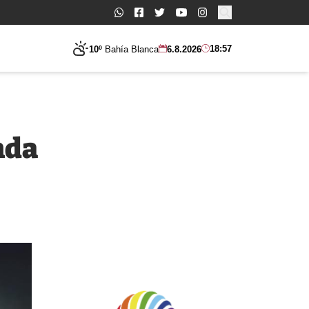
Buscar:
18:57
10º
Bahía Blanca
6.8.2026
nda