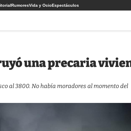
torial
Rumores
Vida y Ocio
Espectáculos
ruyó una precaria vivie
sco al 3800. No había moradores al momento del