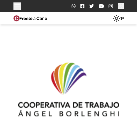
Buscar:
1º