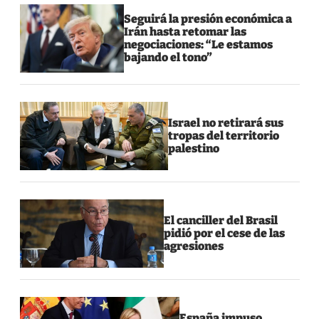
Seguirá la presión económica a
Irán hasta retomar las
negociaciones: “Le estamos
bajando el tono”
Israel no retirará sus
tropas del territorio
palestino
El canciller del Brasil
pidió por el cese de las
agresiones
España impuso