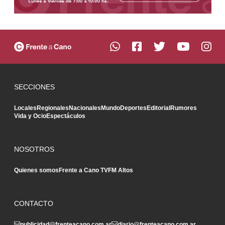
SECCIONES
Locales
Regionales
Nacionales
Mundo
Deportes
Editorial
Rumores
Vida y Ocio
Espectáculos
NOSOTROS
Quienes somos
Frente a Cano TV
FM Altos
CONTACTO
publicidad@frenteacano.com.ar
diario@frenteacano.com.ar