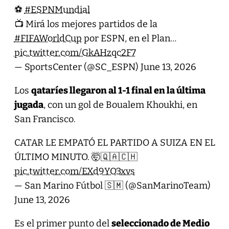
⚽
#ESPNMundial
📺 Mirá los mejores partidos de la
#FIFAWorldCup
por ESPN, en el Plan…
pic.twitter.com/GkAHzqc2F7
— SportsCenter (@SC_ESPN)
June 13, 2026
Los
qataríes llegaron al 1-1 final en la última
jugada
, con un gol de Boualem Khoukhi, en
San Francisco.
CATAR LE EMPATÓ EL PARTIDO A SUIZA EN EL
ÚLTIMO MINUTO. 🤯🇶🇦🇨🇭
pic.twitter.com/EXd9YO3xvs
— San Marino Fútbol 🇸🇲 (@SanMarinoTeam)
June 13, 2026
Es el primer punto del
seleccionado de Medio