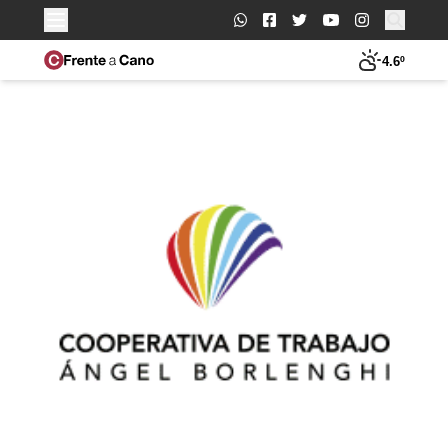
Buscar:
4.6º