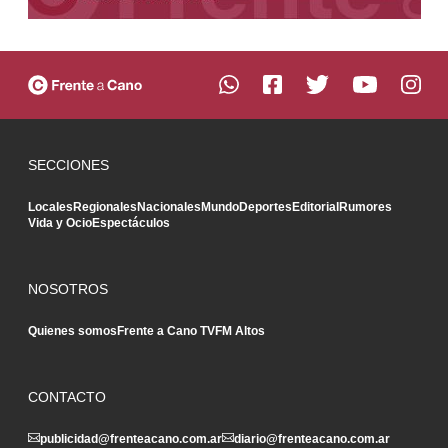
SECCIONES
Locales
Regionales
Nacionales
Mundo
Deportes
Editorial
Rumores
Vida y Ocio
Espectáculos
NOSOTROS
Quienes somos
Frente a Cano TV
FM Altos
CONTACTO
publicidad@frenteacano.com.ar
diario@frenteacano.com.ar