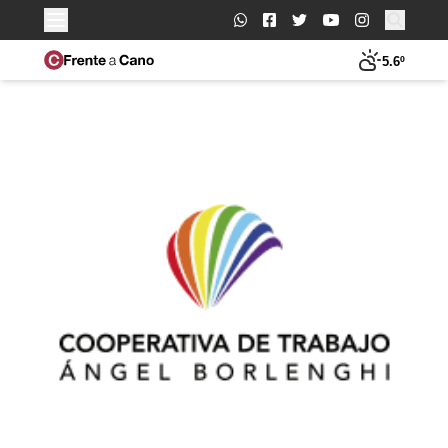
Buscar:
5.6º