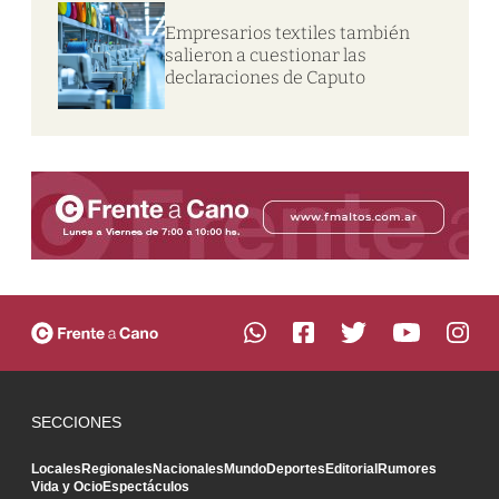
Empresarios textiles también
salieron a cuestionar las
declaraciones de Caputo
SECCIONES
Locales
Regionales
Nacionales
Mundo
Deportes
Editorial
Rumores
Vida y Ocio
Espectáculos