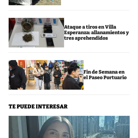
Ataque a tiros en Villa
Esperanza: allanamientos y
tres aprehendidos
Fin de Semana en
el Paseo Portuario
TE PUEDE INTERESAR