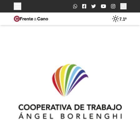
Buscar:
7.1º