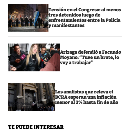
Tensión en el Congreso: al menos
tres detenidos luego de
enfrentamientos entre la Policía
y manifestantes
Arizaga defendió a Facundo
Moyano: “Tuve un brote, lo
voy a trabajar”
Los analistas que releva el
BCRA esperan una inflación
menor al 2% hasta fin de año
TE PUEDE INTERESAR