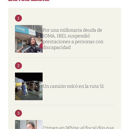
1
Por una millonaria deuda de
IOMA, IREL suspendió
prestaciones a personas con
discapacidad
2
Un camión volcó en la ruta 51
3
Crimen en White: el fiscal dijo que