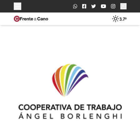
Buscar:
3.7º