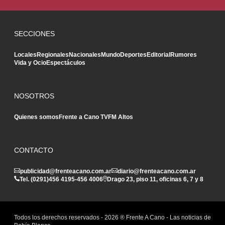
SECCIONES
Locales
Regionales
Nacionales
Mundo
Deportes
Editorial
Rumores
Vida y Ocio
Espectáculos
NOSOTROS
Quienes somos
Frente a Cano TV
FM Altos
CONTACTO
publicidad@frenteacano.com.ar
diario@frenteacano.com.ar
Tel. (0291)
456 4195
-
456 4006
Drago 23, piso 11, oficinas 6, 7 y 8
Todos los derechos reservados -
2026
® Frente A Cano - Las noticias de