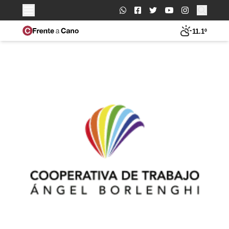
Buscar:
11.1º