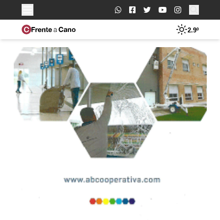
Buscar:
2.9º