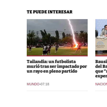
TE PUEDE INTERESAR
Tailandia: un futbolista
Bausi
murió tras ser impactado por
del B
un rayo en pleno partido
que “
expe
-
MUNDO
07:18
NACIO