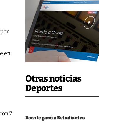
 por
te en
Otras noticias
Deportes
s
con 7
Boca le ganó a Estudiantes