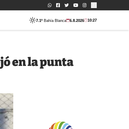
Buscar:
10:27
7.1º
Bahía Blanca
6.8.2026
jó en la punta