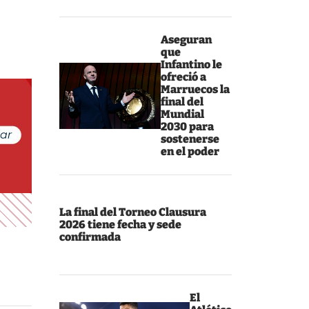
Aseguran
que
Infantino le
ofreció a
Marruecos la
final del
Mundial
2030 para
sostenerse
en el poder
La final del Torneo Clausura
2026 tiene fecha y sede
confirmada
El