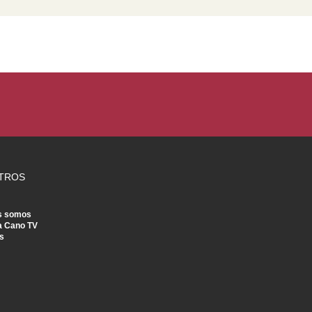
TROS
s somos
a Cano TV
s