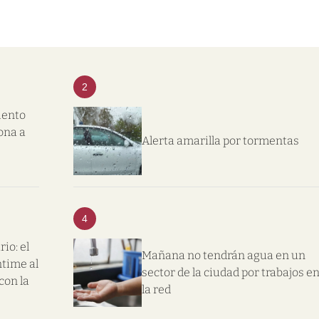
2
iento
ona a
Alerta amarilla por tormentas
4
io: el
Mañana no tendrán agua en un
ntime al
sector de la ciudad por trabajos e
con la
la red