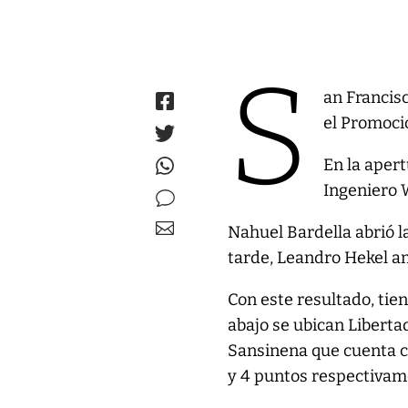
S
an Francis
el Promoci
En la apert
Ingeniero 
Nahuel Bardella abrió l
tarde, Leandro Hekel amp
Con este resultado, tie
abajo se ubican Libertad
Sansinena que cuenta co
y 4 puntos respectiva