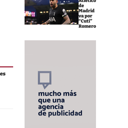
Atlético
de
Madrid
va por
“Cuti”
Romero
tes