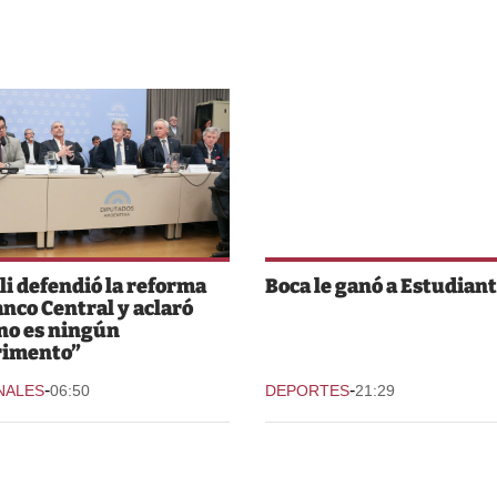
li defendió la reforma
Boca le ganó a Estudian
anco Central y aclaró
no es ningún
rimento”
-
-
NALES
06:50
DEPORTES
21:29