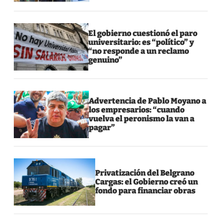
El gobierno cuestionó el paro
universitario: es “político” y
“no responde a un reclamo
genuino”
Advertencia de Pablo Moyano a
los empresarios: “cuando
vuelva el peronismo la van a
pagar”
Privatización del Belgrano
Cargas: el Gobierno creó un
fondo para financiar obras