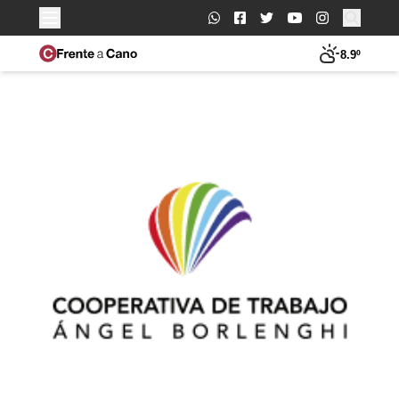
Buscar:
8.9º