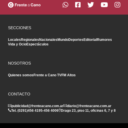
SECCIONES
Locales
Regionales
Nacionales
Mundo
Deportes
Editorial
Rumores
Vida y Ocio
Espectáculos
NOSOTROS
Quienes somos
Frente a Cano TV
FM Altos
CONTACTO
publicidad@frenteacano.com.ar
diario@frenteacano.com.ar
Tel. (0291)
456 4195
-
456 4006
Drago 23, piso 11, oficinas 6, 7 y 8