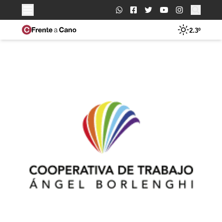
Buscar:
2.3º