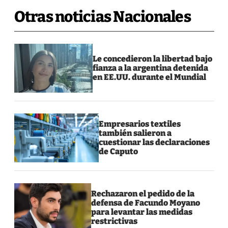
Otras noticias Nacionales
Le concedieron la libertad bajo
fianza a la argentina detenida
en EE.UU. durante el Mundial
Empresarios textiles
también salieron a
cuestionar las declaraciones
de Caputo
Rechazaron el pedido de la
defensa de Facundo Moyano
para levantar las medidas
restrictivas