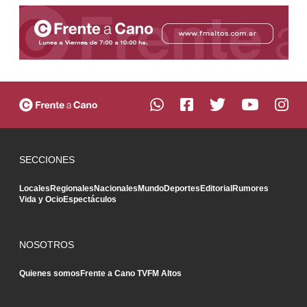
SECCIONES
Locales
Regionales
Nacionales
Mundo
Deportes
Editorial
Rumores
Vida y Ocio
Espectáculos
NOSOTROS
Quienes somos
Frente a Cano TV
FM Altos