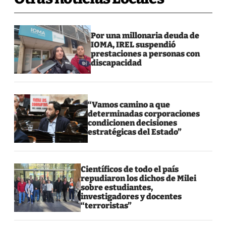
Por una millonaria deuda de
IOMA, IREL suspendió
prestaciones a personas con
discapacidad
“Vamos camino a que
determinadas corporaciones
condicionen decisiones
estratégicas del Estado”
Científicos de todo el país
repudiaron los dichos de Milei
sobre estudiantes,
investigadores y docentes
“terroristas”