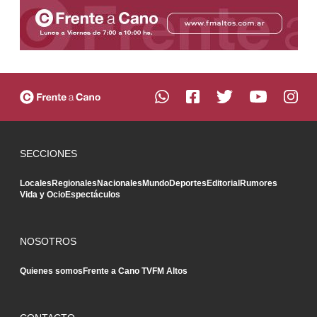
SECCIONES
Locales
Regionales
Nacionales
Mundo
Deportes
Editorial
Rumores
Vida y Ocio
Espectáculos
NOSOTROS
Quienes somos
Frente a Cano TV
FM Altos