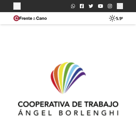
Buscar:
5.9º