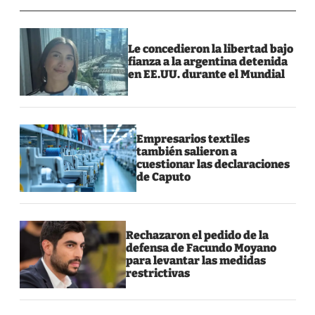
Le concedieron la libertad bajo
fianza a la argentina detenida
en EE.UU. durante el Mundial
Empresarios textiles
también salieron a
cuestionar las declaraciones
de Caputo
Rechazaron el pedido de la
defensa de Facundo Moyano
para levantar las medidas
restrictivas