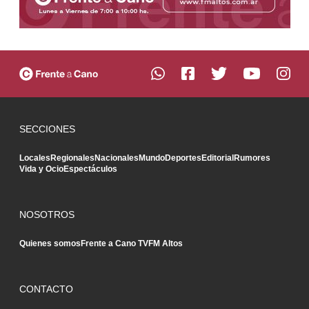
SECCIONES
Locales
Regionales
Nacionales
Mundo
Deportes
Editorial
Rumores
Vida y Ocio
Espectáculos
NOSOTROS
Quienes somos
Frente a Cano TV
FM Altos
CONTACTO