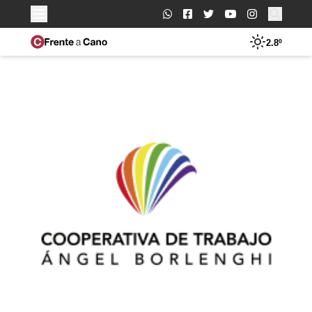
Buscar:
2.8º