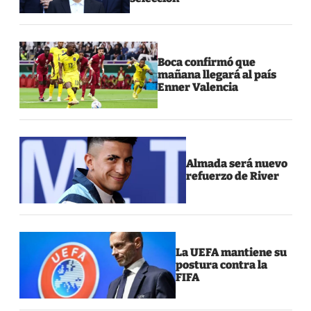
Boca confirmó que
mañana llegará al país
Enner Valencia
Almada será nuevo
refuerzo de River
La UEFA mantiene su
postura contra la
FIFA