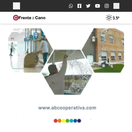
Buscar:
3.5º