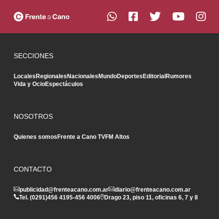
SECCIONES
Locales
Regionales
Nacionales
Mundo
Deportes
Editorial
Rumores
Vida y Ocio
Espectáculos
NOSOTROS
Quienes somos
Frente a Cano TV
FM Altos
CONTACTO
publicidad@frenteacano.com.ar
diario@frenteacano.com.ar
Tel. (0291)
456 4195
-
456 4006
Drago 23, piso 11, oficinas 6, 7 y 8