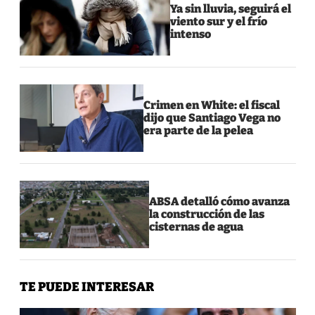
Ya sin lluvia, seguirá el
viento sur y el frío
intenso
Crimen en White: el fiscal
dijo que Santiago Vega no
era parte de la pelea
ABSA detalló cómo avanza
la construcción de las
cisternas de agua
TE PUEDE INTERESAR