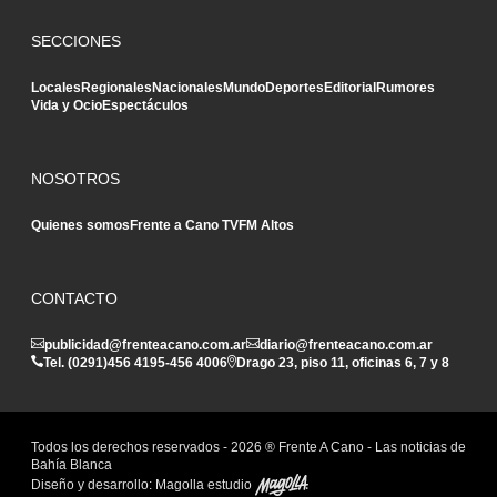
SECCIONES
Locales
Regionales
Nacionales
Mundo
Deportes
Editorial
Rumores
Vida y Ocio
Espectáculos
NOSOTROS
Quienes somos
Frente a Cano TV
FM Altos
CONTACTO
publicidad@frenteacano.com.ar
diario@frenteacano.com.ar
Tel. (0291)
456 4195
-
456 4006
Drago 23, piso 11, oficinas 6, 7 y 8
Todos los derechos reservados -
2026
® Frente A Cano - Las noticias de
Bahía Blanca
Diseño y desarrollo:
Magolla estudio