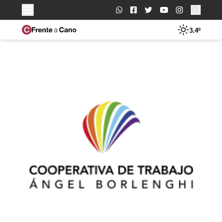
Buscar:
3.4º