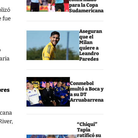
para la Copa
lizó
Sudamericana
e fue
Aseguran
que el
Milan
quiere a
o
Leandro
aria
Paredes
Conmebol
multó a Boca y
ores
a su DT
Arruabarrena
icana
River,
“Chiqui”
Tapia
ratificó su