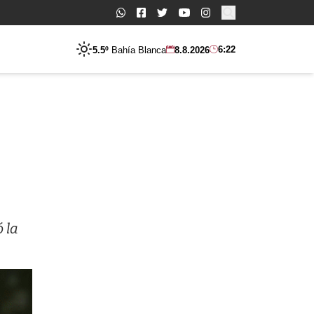
Buscar:
6:22
5.5º
Bahía Blanca
8.8.2026
 la