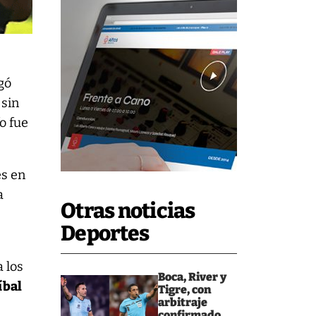
ugó
 sin
o fue
es en
a
Otras noticias
Deportes
 los
Boca, River y
íbal
Tigre, con
arbitraje
confirmado