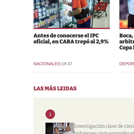
Antes de conocerse el IPC
Boca,
oficial, en CABA trepó al 2,9%
arbit
Copa
-
NACIONALES
19:47
DEPOR
LAS MÁS LEIDAS
1
Investigación clave de cien
bahienses para entender e