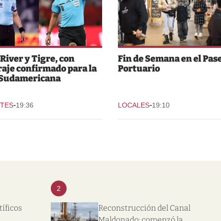
 River y Tigre, con
Fin de Semana en el Pas
raje confirmado para la
Portuario
 Sudamericana
-
-
TES
19:36
LOCALES
19:10
2
tíficos
Reconstrucción del Canal
l
Maldonado: comenzó la