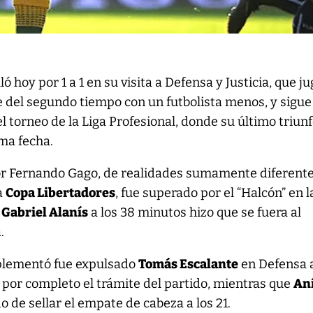
ló hoy por 1 a 1 en su visita a Defensa y Justicia, que j
e del segundo tiempo con un futbolista menos, y sigue
l torneo de la Liga Profesional, donde su último triunf
ima fecha.
or Fernando Gago, de realidades sumamente diferent
la
Copa Libertadores
, fue superado por el “Halcón” en l
e
Gabriel Alanís
a los 38 minutos hizo que se fuera al
.
mplementó fue expulsado
Tomás Escalante
en Defensa a
 por completo el trámite del partido, mientras que
An
o de sellar el empate de cabeza a los 21.