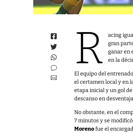
R
acing igua
gran part
ganar en e
en la déc
El equipo del entrenad
el certamen local y en 
etapa inicial y un gol d
descanso en desventaja
No obstante, en el co
7 minutos y se modificó
Moreno
fue el encargad