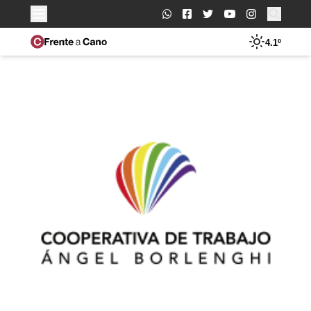
Buscar:
4.1º