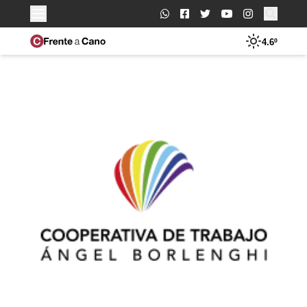
Buscar:
4.6º