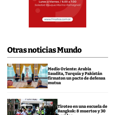
Otras noticias Mundo
Medio Oriente: Arabia
Saudita, Turquía y Pakistán
firmaton un pacto de defensa
mutua
Tiroteo en una escuela de
Bangkok: 8 muertos y 30