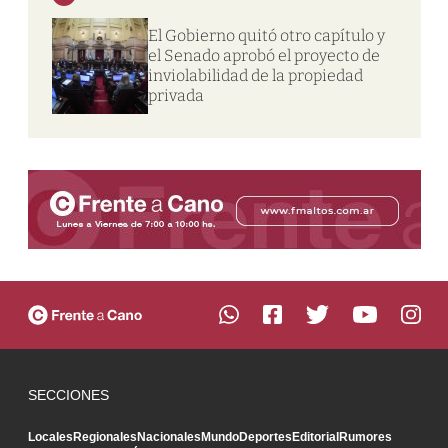
El Gobierno quitó otro capítulo y
el Senado aprobó el proyecto de
inviolabilidad de la propiedad
privada
SECCIONES
Locales
Regionales
Nacionales
Mundo
Deportes
Editorial
Rumores