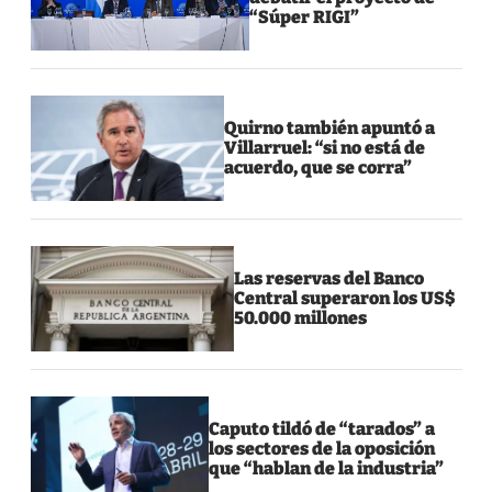
“Súper RIGI”
Quirno también apuntó a
Villarruel: “si no está de
acuerdo, que se corra”
Las reservas del Banco
Central superaron los US$
50.000 millones
Caputo tildó de “tarados” a
los sectores de la oposición
que “hablan de la industria”