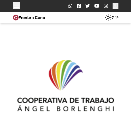
Buscar:
7.1º