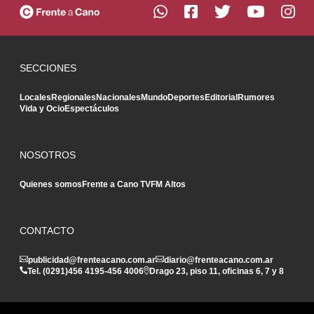
SECCIONES
Locales
Regionales
Nacionales
Mundo
Deportes
Editorial
Rumores
Vida y Ocio
Espectáculos
NOSOTROS
Quienes somos
Frente a Cano TV
FM Altos
CONTACTO
publicidad@frenteacano.com.ar
diario@frenteacano.com.ar
Tel. (0291)
456 4195
-
456 4006
Drago 23, piso 11, oficinas 6, 7 y 8