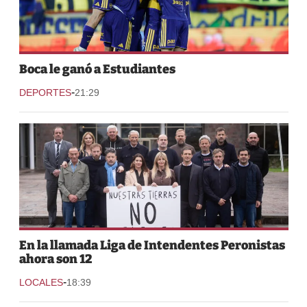
Boca le ganó a Estudiantes
-
DEPORTES
21:29
En la llamada Liga de Intendentes Peronistas
ahora son 12
-
LOCALES
18:39