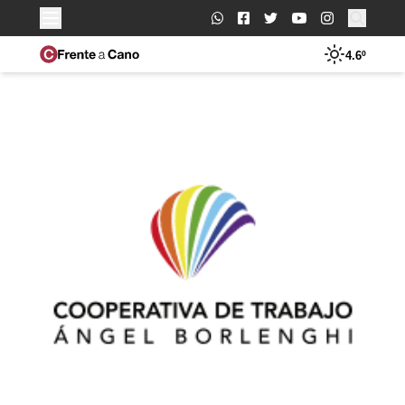
Buscar:
4.6º