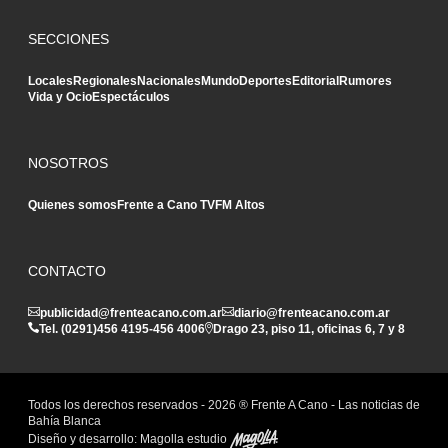
SECCIONES
Locales
Regionales
Nacionales
Mundo
Deportes
Editorial
Rumores
Vida y Ocio
Espectáculos
NOSOTROS
Quienes somos
Frente a Cano TV
FM Altos
CONTACTO
publicidad@frenteacano.com.ar
diario@frenteacano.com.ar
Tel. (0291)
456 4195
-
456 4006
Drago 23, piso 11, oficinas 6, 7 y 8
Todos los derechos reservados -
2026
® Frente A Cano - Las noticias de
Bahía Blanca
Diseño y desarrollo:
Magolla estudio