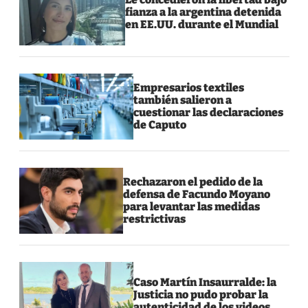
fianza a la argentina detenida
en EE.UU. durante el Mundial
Empresarios textiles
también salieron a
cuestionar las declaraciones
de Caputo
Rechazaron el pedido de la
defensa de Facundo Moyano
para levantar las medidas
restrictivas
Caso Martín Insaurralde: la
Justicia no pudo probar la
autenticidad de los videos