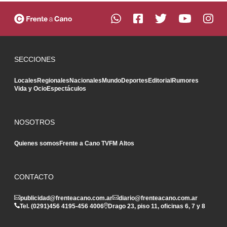
SECCIONES
Locales
Regionales
Nacionales
Mundo
Deportes
Editorial
Rumores
Vida y Ocio
Espectáculos
NOSOTROS
Quienes somos
Frente a Cano TV
FM Altos
CONTACTO
publicidad@frenteacano.com.ar
diario@frenteacano.com.ar
Tel. (0291)
456 4195
-
456 4006
Drago 23, piso 11, oficinas 6, 7 y 8