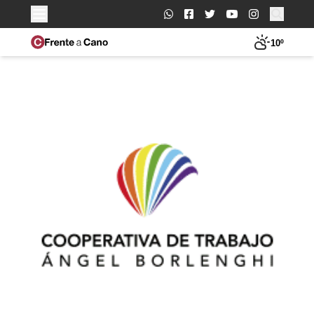
Buscar:
10º