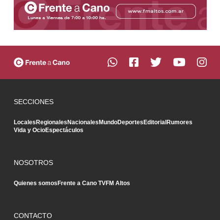
SECCIONES
Locales
Regionales
Nacionales
Mundo
Deportes
Editorial
Rumores
Vida y Ocio
Espectáculos
NOSOTROS
Quienes somos
Frente a Cano TV
FM Altos
CONTACTO