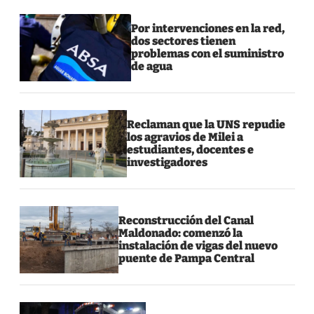
Por intervenciones en la red,
dos sectores tienen
problemas con el suministro
de agua
Reclaman que la UNS repudie
los agravios de Milei a
estudiantes, docentes e
investigadores
Reconstrucción del Canal
Maldonado: comenzó la
instalación de vigas del nuevo
puente de Pampa Central