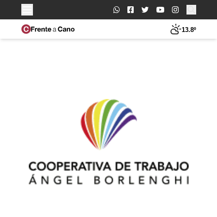
Buscar:
13.8º