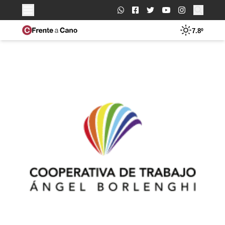
Buscar:
7.8º