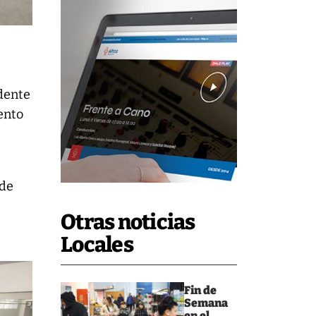
ndente
ento
 de
Otras noticias
Locales
Fin de
Semana
en el