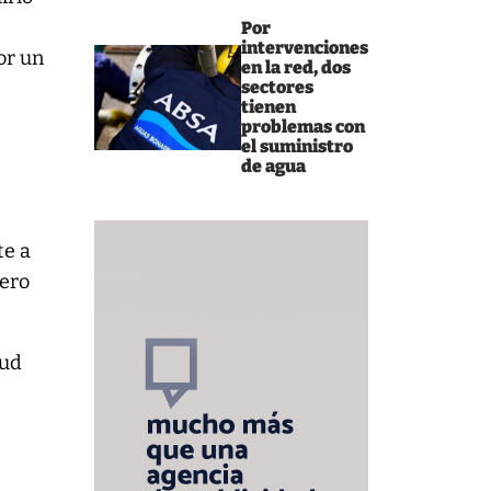
Por
intervenciones
or un
en la red, dos
sectores
tienen
problemas con
el suministro
de agua
te a
iero
lud