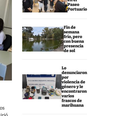
Paseo
Portuario
Fin de
semana
frío, pero
con buena
presencia
de sol
Lo
denunciaron
por
violencia de
género y le
encontraron
varios
frascos de
marihuana
tos
irió