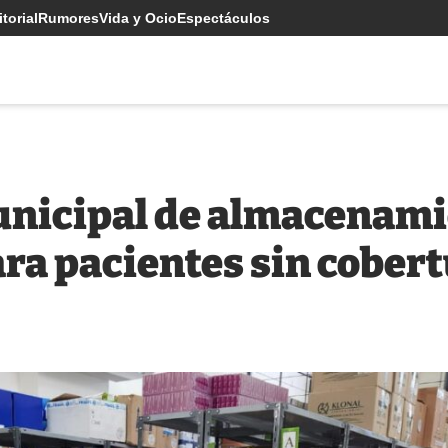
torial
Rumores
Vida y Ocio
Espectáculos
nicipal de almacenami
a pacientes sin cober