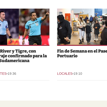
 River y Tigre, con
Fin de Semana en el Pas
raje confirmado para la
Portuario
 Sudamericana
-
-
TES
19:36
LOCALES
19:10