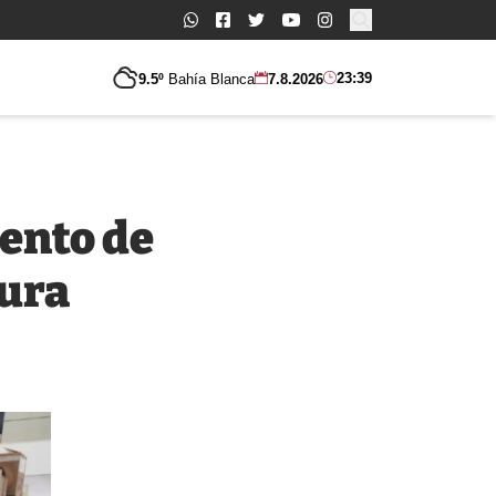
Buscar:
23:39
9.5º
Bahía Blanca
7.8.2026
ento de
tura