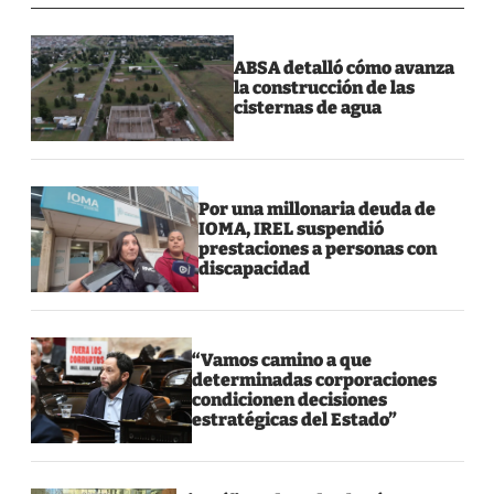
ABSA detalló cómo avanza
la construcción de las
cisternas de agua
Por una millonaria deuda de
IOMA, IREL suspendió
prestaciones a personas con
discapacidad
“Vamos camino a que
determinadas corporaciones
condicionen decisiones
estratégicas del Estado”