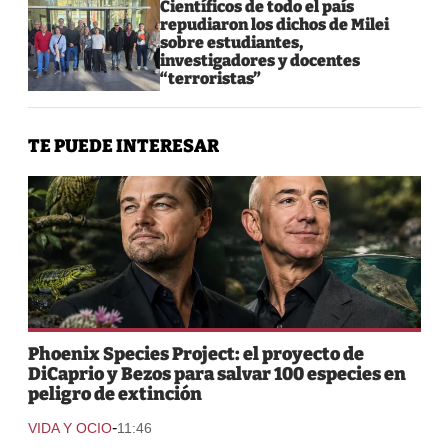
Científicos de todo el país
repudiaron los dichos de Milei
sobre estudiantes,
investigadores y docentes
“terroristas”
TE PUEDE INTERESAR
Phoenix Species Project: el proyecto de
DiCaprio y Bezos para salvar 100 especies en
peligro de extinción
-
VIDA Y OCIO
11:46