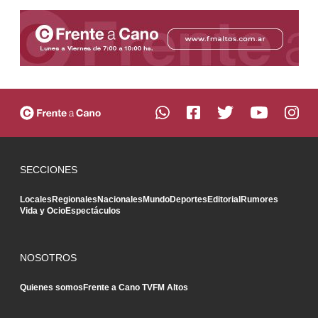
SECCIONES
Locales
Regionales
Nacionales
Mundo
Deportes
Editorial
Rumores
Vida y Ocio
Espectáculos
NOSOTROS
Quienes somos
Frente a Cano TV
FM Altos