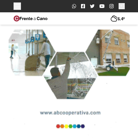
Buscar:
6.4º