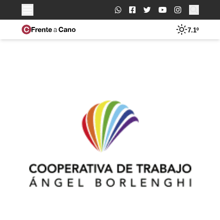
Buscar:
7.1º