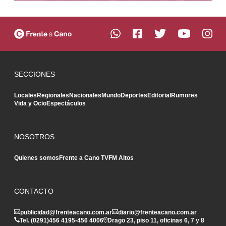
SECCIONES
Locales
Regionales
Nacionales
Mundo
Deportes
Editorial
Rumores
Vida y Ocio
Espectáculos
NOSOTROS
Quienes somos
Frente a Cano TV
FM Altos
CONTACTO
publicidad@frenteacano.com.ar
diario@frenteacano.com.ar
Tel. (0291)
456 4195
-
456 4006
Drago 23, piso 11, oficinas 6, 7 y 8