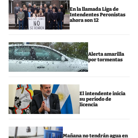
En la llamada Liga de
Intendentes Peronistas
ahora son 12
Alerta amarilla
por tormentas
El intendente inicia
su período de
licencia
Mañana no tendrán agua en