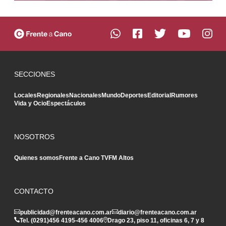
SECCIONES
Locales
Regionales
Nacionales
Mundo
Deportes
Editorial
Rumores
Vida y Ocio
Espectáculos
NOSOTROS
Quienes somos
Frente a Cano TV
FM Altos
CONTACTO
publicidad@frenteacano.com.ar
diario@frenteacano.com.ar
Tel. (0291)
456 4195
-
456 4006
Drago 23, piso 11, oficinas 6, 7 y 8