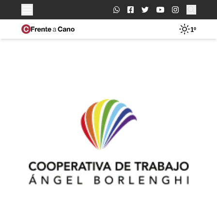
Buscar:
1º