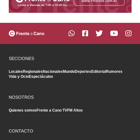
SECCIONES
Locales
Regionales
Nacionales
Mundo
Deportes
Editorial
Rumores
Vida y Ocio
Espectáculos
NOSOTROS
Quienes somos
Frente a Cano TV
FM Altos
CONTACTO