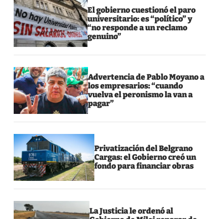
El gobierno cuestionó el paro
universitario: es “político” y
“no responde a un reclamo
genuino”
Advertencia de Pablo Moyano a
los empresarios: “cuando
vuelva el peronismo la van a
pagar”
Privatización del Belgrano
Cargas: el Gobierno creó un
fondo para financiar obras
La Justicia le ordenó al